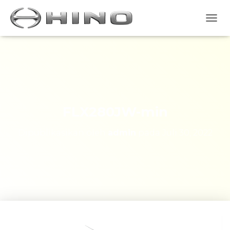
T
O
G
G
L
E
N
A
V
FLX280JW-min
I
G
Dipublikasikan oleh
admin
pada
Juli 30, 2022
A
S
I