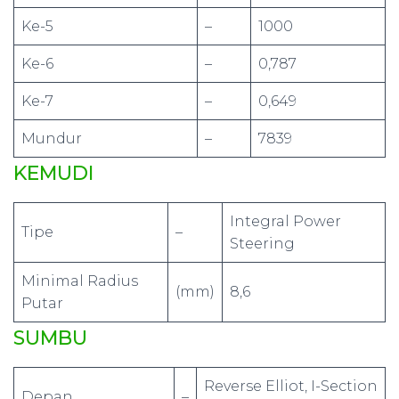
Ke-5
–
1000
Ke-6
–
0,787
Ke-7
–
0,649
Mundur
–
7839
KEMUDI
Integral Power
Tipe
–
Steering
Minimal Radius
(mm)
8,6
Putar
SUMBU
Reverse Elliot, I-Section
Depan
–