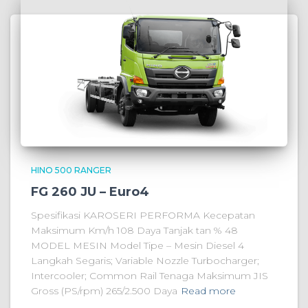
HINO 500 RANGER
FG 260 JU – Euro4
Spesifikasi KAROSERI PERFORMA Kecepatan
Maksimum Km/h 108 Daya Tanjak tan % 48
MODEL MESIN Model Tipe – Mesin Diesel 4
Langkah Segaris; Variable Nozzle Turbocharger;
Intercooler; Common Rail Tenaga Maksimum JIS
Gross (PS/rpm) 265/2.500 Daya
Read more