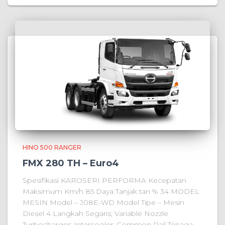
HINO 500 RANGER
FMX 280 TH – Euro4
Spesifikasi KAROSERI PERFORMA Kecepatan
Maksimum Km/h 85 Daya Tanjak tan % 34 MODEL
MESIN Model – J08E-WD Model Tipe – Mesin
Diesel 4 Langkah Segaris; Variable Nozzle
Turbocharger; Intercooler; Common Rail Tenaga