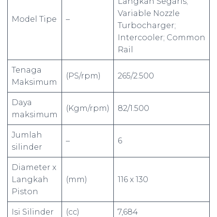
Langkah Segaris;
Variable Nozzle
Model Tipe
–
Turbocharger;
Intercooler; Common
Rail
Tenaga
(PS/rpm)
265/2.500
Maksimum
Daya
(Kgm/rpm)
82/1.500
maksimum
Jumlah
–
6
silinder
Diameter x
Langkah
(mm)
116 x 130
Piston
Isi Silinder
(cc)
7,684