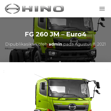
T
O
G
G
L
FG 260 JM – Euro4
E
N
Dipublikasikan oleh
admin
pada
Agustus 8, 2021
A
V
I
G
A
S
I