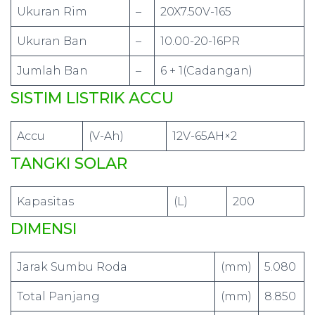
Ukuran Rim
–
20X7.50V-165
Ukuran Ban
–
10.00-20-16PR
Jumlah Ban
–
6 + 1(Cadangan)
SISTIM LISTRIK ACCU
Accu
(V-Ah)
12V-65AH×2
TANGKI SOLAR
Kapasitas
(L)
200
DIMENSI
Jarak Sumbu Roda
(mm)
5.080
Total Panjang
(mm)
8.850