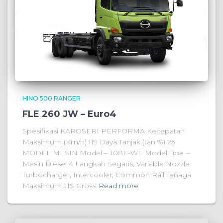
HINO 500 RANGER
FLE 260 JW – Euro4
Spesifikasi KAROSERI PERFORMA Kecepatan
Maksimum (Km/h) 119 Daya Tanjak (tan %) 25
MODEL MESIN Model – J08E-WE Model Tipe –
Mesin Diesel 4 Langkah Segaris; Variable Nozzle
Turbocharger; Intercooler; Common Rail Tenaga
Maksimum JIS Gross
Read more