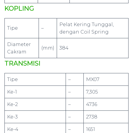
KOPLING
Pelat Kering Tunggal,
Tipe
–
dengan Coil Spring
Diameter
(mm)
384
Cakram
TRANSMISI
Tipe
–
MX07
Ke-1
–
7,305
Ke-2
–
4736
Ke-3
–
2738
Ke-4
–
1651