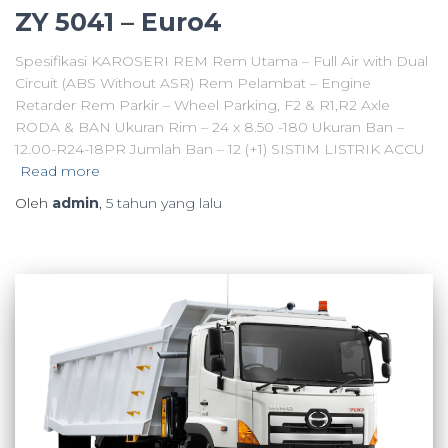
ZY 5041 – Euro4
Spesifikasi KAROSERI REM Rem Utama – Full Air with Dual
Circuit (ABS Without ASR) Rem Pelambat – Engine
Retarder Rem Parkir – Wheel Parking, F2 & R1,R2 Axle
RODA & BAN Ukuran Rim – 24 x 8.50 -180 Ukuran Ban –
12.00-R24-18PR Jumlah Ban – 12 (+1) SISTIM LISTRIK ACCU
Read more
Oleh
admin
,
5 tahun
yang lalu