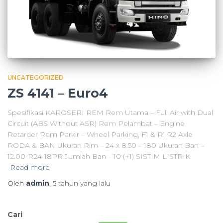
UNCATEGORIZED
ZS 4141 – Euro4
Spesifikasi KAROSERI REM Rem Utama – Full Air with Dual
Circuit (ABS Without ASR) Rem Pelambat – Engine
Retarder Rem Parkir – Wheel Parking, F1 & R1,R2 Axle
RODA & BAN Ukuran Rim – 24 x 8.50 – 180 Ukuran Ban –
12.00-R24-18PR Jumlah Ban – 10 (+1) SISTIM LISTRIK
Read more
Oleh
admin
,
5 tahun
yang lalu
Cari