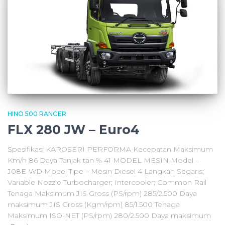
HINO 500 RANGER
FLX 280 JW – Euro4
Spesifikasi KAROSERI PERFORMA Kecepatan Maksimum
Km/h 86 Daya Tanjak tan % 41 MODEL MESIN Model –
J08E-WD Model Tipe – Mesin Diesel 4 Langkah Segaris;
Variable Nozzle Turbocharger; Intercooler; Common Rail
Tenaga Maksimum JIS Gross (PS/rpm) 285/2.500 Daya
maksimum JIS Gross (Kgm/rpm) 85/1.500 Tenaga
Maksimum ISO-NET (PS/rpm) 280/2.500 Daya maksimum