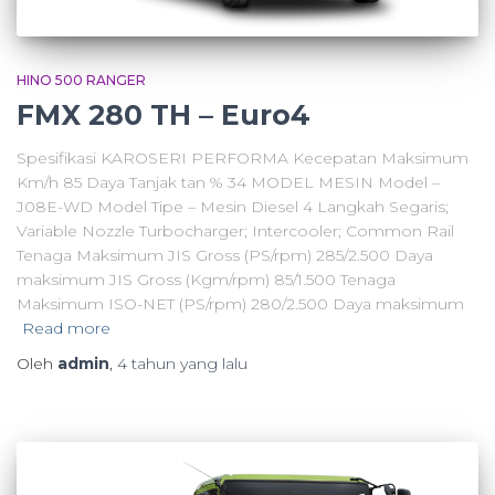
HINO 500 RANGER
FMX 280 TH – Euro4
Spesifikasi KAROSERI PERFORMA Kecepatan Maksimum
Km/h 85 Daya Tanjak tan % 34 MODEL MESIN Model –
J08E-WD Model Tipe – Mesin Diesel 4 Langkah Segaris;
Variable Nozzle Turbocharger; Intercooler; Common Rail
Tenaga Maksimum JIS Gross (PS/rpm) 285/2.500 Daya
maksimum JIS Gross (Kgm/rpm) 85/1.500 Tenaga
Maksimum ISO-NET (PS/rpm) 280/2.500 Daya maksimum
Read more
Oleh
admin
,
4 tahun
yang lalu