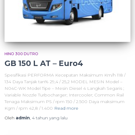
HINO 300 DUTRO
GB 150 L AT – Euro4
Spesifikasi PERFORMA Kecepatan Maksimum Km/h 118 /
134 Daya Tanjak tan% 29,4 / 25,2 MODEL MESIN Model –
N04C-WK Model Tipe – Mesin Diesel 4 Langkah Segaris ;
Variable Nozzle Turbocharger; Intercooler; Common Rail
Tenaga Maksimum PS / rpm 150 / 2.500 Daya maksimum
Kgm / rpm 42,8 / 1.400
Read more
Oleh
admin
,
4 tahun
yang lalu