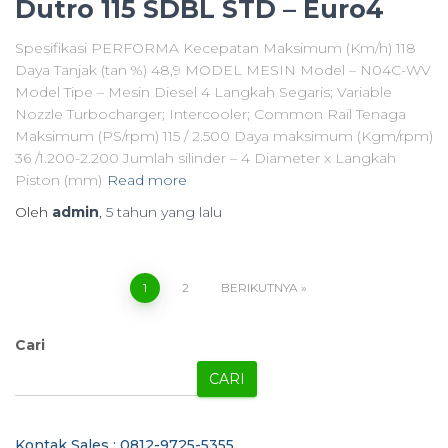
Dutro 115 SDBL STD – Euro4
Spesifikasi PERFORMA Kecepatan Maksimum (Km/h) 118
Daya Tanjak (tan %) 48,9 MODEL MESIN Model – N04C-WV
Model Tipe – Mesin Diesel 4 Langkah Segaris; Variable
Nozzle Turbocharger; Intercooler; Common Rail Tenaga
Maksimum (PS/rpm) 115 / 2.500 Daya maksimum (Kgm/rpm)
36 /1.200-2.200 Jumlah silinder – 4 Diameter x Langkah
Piston (mm)
Read more
Oleh
admin
,
5 tahun
yang lalu
1
2
BERIKUTNYA
Cari
CARI
Kontak Sales : 0812-9725-5355