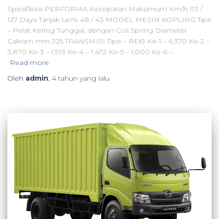
Spesifikasi PERFORMA Kecepatan Maksimum Km/h 113 /
127 Daya Tanjak tan% 48 / 43 MODEL MESIN KOPLING Tipe
– Pelat Kering Tunggal, dengan Coil Spring Diameter
Cakram mm 325 TRANSMISI Tipe – RE61 Ke-1 – 6,370 Ke-2 –
3,870 Ke-3 – 1,913 Ke-4 – 1,472 Ke-5 – 1,000 Ke-6 –
Read more
Oleh
admin
,
4 tahun
yang lalu