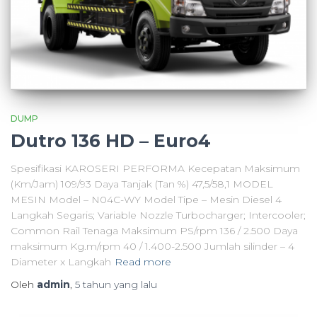
DUMP
Dutro 136 HD – Euro4
Spesifikasi KAROSERI PERFORMA Kecepatan Maksimum
(Km/Jam) 109/93 Daya Tanjak (Tan %) 47,5/58,1 MODEL
MESIN Model – N04C-WY Model Tipe – Mesin Diesel 4
Langkah Segaris; Variable Nozzle Turbocharger; Intercooler;
Common Rail Tenaga Maksimum PS/rpm 136 / 2.500 Daya
maksimum Kg.m/rpm 40 / 1.400-2.500 Jumlah silinder – 4
Diameter x Langkah
Read more
Oleh
admin
,
5 tahun
yang lalu