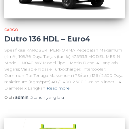
CARGO
Dutro 136 HDL – Euro4
Spesifikasi KAROSERI PERFORMA Kecepatan Maksimum
(Km/h) 109/99 Daya Tanjak (tan %) 47.5/53.5 MODEL MESIN
Model – N04C-WY Model Tipe – Mesin Diesel 4 Langkah
Segaris; Variable Nozzle Turbocharger; Intercooler;
Common Rail Tenaga Maksimum (PS/rpm) 136 / 2.500 Daya
maksimum (Kgm/rpm) 40 / 1.400-2.500 Jumlah silinder – 4
Diameter x Langkah
Read more
Oleh
admin
,
5 tahun
yang lalu