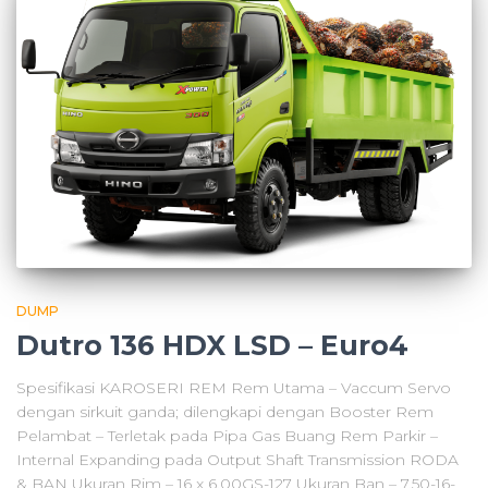
DUMP
Dutro 136 HDX LSD – Euro4
Spesifikasi KAROSERI REM Rem Utama – Vaccum Servo
dengan sirkuit ganda; dilengkapi dengan Booster Rem
Pelambat – Terletak pada Pipa Gas Buang Rem Parkir –
Internal Expanding pada Output Shaft Transmission RODA
& BAN Ukuran Rim – 16 x 6.00GS-127 Ukuran Ban – 7.50-16-