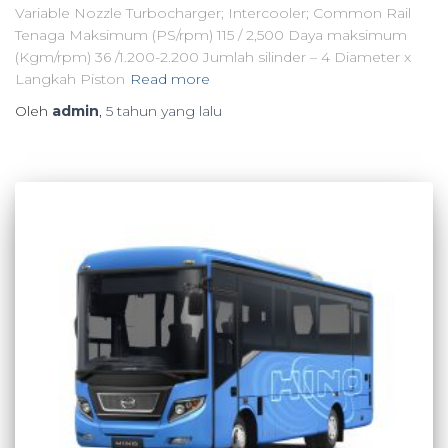
Variable Nozzle Turbocharger; Intercooler; Common Rail
Tenaga Maksimum (PS/rpm) 115 / 2,500 Daya maksimum
(Kgm/rpm) 36 /1.200-2.200 Jumlah silinder – 4 Diameter x
Langkah Piston
Read more
Oleh
admin
,
5 tahun
yang lalu