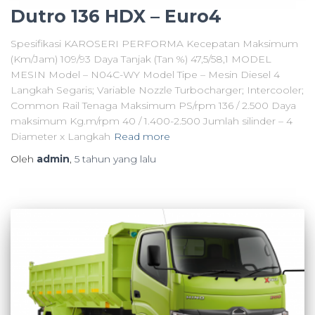
Dutro 136 HDX – Euro4
Spesifikasi KAROSERI PERFORMA Kecepatan Maksimum
(Km/Jam) 109/93 Daya Tanjak (Tan %) 47,5/58,1 MODEL
MESIN Model – N04C-WY Model Tipe – Mesin Diesel 4
Langkah Segaris; Variable Nozzle Turbocharger; Intercooler;
Common Rail Tenaga Maksimum PS/rpm 136 / 2.500 Daya
maksimum Kg.m/rpm 40 / 1.400-2.500 Jumlah silinder – 4
Diameter x Langkah
Read more
Oleh
admin
,
5 tahun
yang lalu