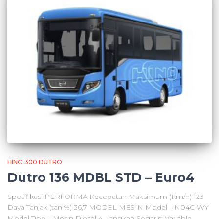
HINO 300 DUTRO
Dutro 136 MDBL STD – Euro4
Spesifikasi PERFORMA Kecepatan Maksimum (Km/h) 123
Daya Tanjak (tan %) 36,7 MODEL MESIN Model – N04C-WY
Model Tipe – Mesin Diesel 4 Langkah Segaris; Variable