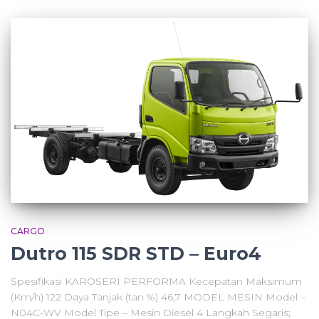
CARGO
Dutro 115 SDR STD – Euro4
Spesifikasi KAROSERI PERFORMA Kecepatan Maksimum
(Km/h) 122 Daya Tanjak (tan %) 46,7 MODEL MESIN Model –
N04C-WV Model Tipe – Mesin Diesel 4 Langkah Segaris;