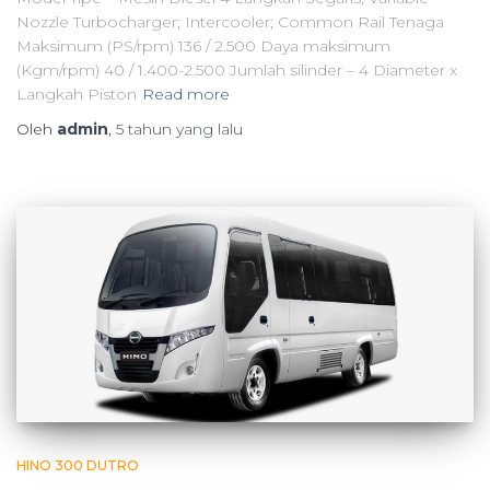
Nozzle Turbocharger; Intercooler; Common Rail Tenaga
Maksimum (PS/rpm) 136 / 2.500 Daya maksimum
(Kgm/rpm) 40 / 1.400-2.500 Jumlah silinder – 4 Diameter x
Langkah Piston
Read more
Oleh
admin
,
5 tahun
yang lalu
HINO 300 DUTRO