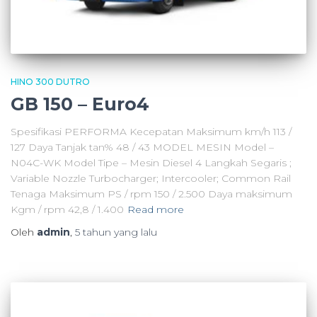
HINO 300 DUTRO
GB 150 – Euro4
Spesifikasi PERFORMA Kecepatan Maksimum km/h 113 /
127 Daya Tanjak tan% 48 / 43 MODEL MESIN Model –
N04C-WK Model Tipe – Mesin Diesel 4 Langkah Segaris ;
Variable Nozzle Turbocharger; Intercooler; Common Rail
Tenaga Maksimum PS / rpm 150 / 2.500 Daya maksimum
Kgm / rpm 42,8 / 1.400
Read more
Oleh
admin
,
5 tahun
yang lalu