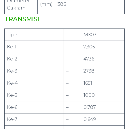
Diameter
(mm)
386
Cakram
TRANSMISI
Tipe
–
MX07
Ke-1
–
7,305
Ke-2
–
4736
Ke-3
–
2738
Ke-4
–
1651
Ke-5
–
1000
Ke-6
–
0,787
Ke-7
–
0,649