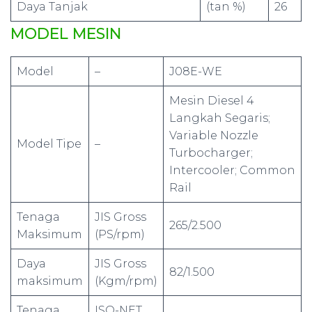
Daya Tanjak
(tan %)
26
MODEL MESIN
Model
–
J08E-WE
Mesin Diesel 4
Langkah Segaris;
Variable Nozzle
Model Tipe
–
Turbocharger;
Intercooler; Common
Rail
Tenaga
JIS Gross
265/2.500
Maksimum
(PS/rpm)
Daya
JIS Gross
82/1.500
maksimum
(Kgm/rpm)
Tenaga
ISO-NET