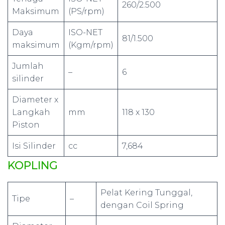
260/2.500
Maksimum
(PS/rpm)
Daya
ISO-NET
81/1.500
maksimum
(Kgm/rpm)
Jumlah
–
6
silinder
Diameter x
Langkah
mm
118 x 130
Piston
Isi Silinder
cc
7,684
KOPLING
Pelat Kering Tunggal,
Tipe
–
dengan Coil Spring