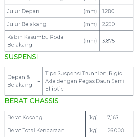
Julur Depan
(mm)
1.280
Julur Belakang
(mm)
2.290
Kabin Kesumbu Roda
(mm)
3.875
Belakang
SUSPENSI
Tipe Suspensi Trunnion, Rigid
Depan &
–
Axle dengan Pegas Daun Semi
Belakang
Elliptic
BERAT CHASSIS
Berat Kosong
(kg)
7,165
Berat Total Kendaraan
(kg)
26.000