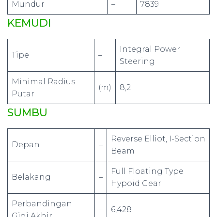
Mundur
–
7839
KEMUDI
Integral Power
Tipe
–
Steering
Minimal Radius
(m)
8,2
Putar
SUMBU
Reverse Elliot, I-Section
Depan
–
Beam
Full Floating Type
Belakang
–
Hypoid Gear
Perbandingan
–
6,428
Gigi Akhir