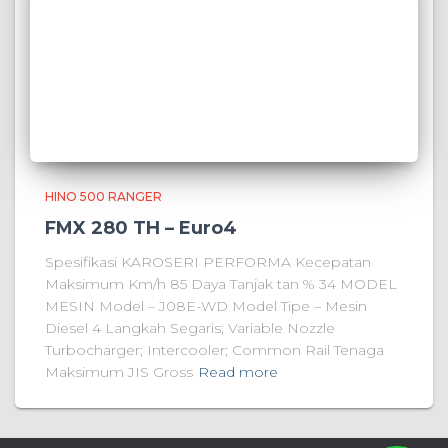
HINO 500 RANGER
FMX 280 TH – Euro4
Spesifikasi KAROSERI PERFORMA Kecepatan
Maksimum Km/h 85 Daya Tanjak tan % 34 MODEL
MESIN Model – J08E-WD Model Tipe – Mesin
Diesel 4 Langkah Segaris; Variable Nozzle
Turbocharger; Intercooler; Common Rail Tenaga
Maksimum JIS Gross
Read more