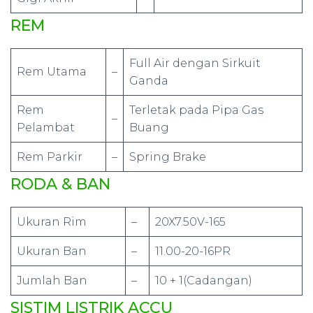
REM
Full Air dengan Sirkuit
Rem Utama
–
Ganda
Rem
Terletak pada Pipa Gas
–
Pelambat
Buang
Rem Parkir
–
Spring Brake
RODA & BAN
Ukuran Rim
–
20X7.50V-165
Ukuran Ban
–
11.00-20-16PR
Jumlah Ban
–
10 + 1(Cadangan)
SISTIM LISTRIK ACCU