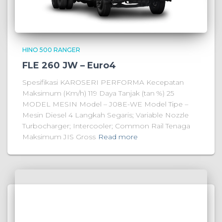
HINO 500 RANGER
FLE 260 JW – Euro4
Spesifikasi KAROSERI PERFORMA Kecepatan
Maksimum (Km/h) 119 Daya Tanjak (tan %) 25
MODEL MESIN Model – J08E-WE Model Tipe –
Mesin Diesel 4 Langkah Segaris; Variable Nozzle
Turbocharger; Intercooler; Common Rail Tenaga
Maksimum JIS Gross
Read more