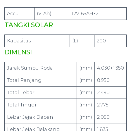
Accu
(V-Ah)
12V-65AH×2
TANGKI SOLAR
Kapasitas
(L)
200
DIMENSI
Jarak Sumbu Roda
(mm)
4.030+1.350
Total Panjang
(mm)
8.950
Total Lebar
(mm)
2.490
Total Tinggi
(mm)
2.775
Lebar Jejak Depan
(mm)
2.050
Lebar Jejak Belakang
(mm)
1.835