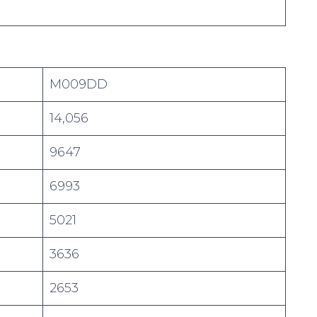
M009DD
14,056
9647
6993
5021
3636
2653