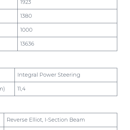
1923
1380
1000
13636
Integral Power Steering
m)
11,4
Reverse Elliot, I-Section Beam