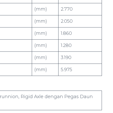
(mm)
2.770
(mm)
2.050
(mm)
1.860
(mm)
1.280
(mm)
3.190
(mm)
5.975
Trunnion, Rigid Axle dengan Pegas Daun