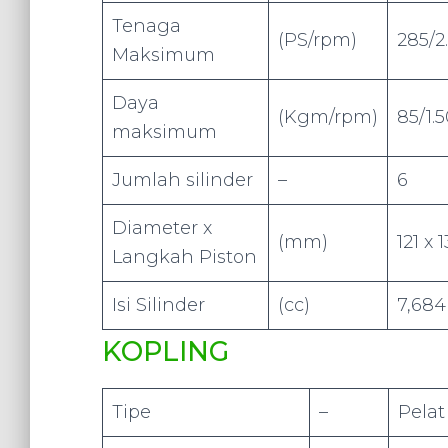
Tenaga
(PS/rpm)
285/2
Maksimum
Daya
(Kgm/rpm)
85/1.
maksimum
Jumlah silinder
–
6
Diameter x
(mm)
121 x 
Langkah Piston
Isi Silinder
(cc)
7,684
KOPLING
Tipe
–
Pelat