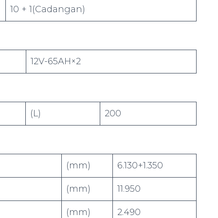
10 + 1(Cadangan)
12V-65AH×2
(L)
200
(mm)
6.130+1.350
(mm)
11.950
(mm)
2.490