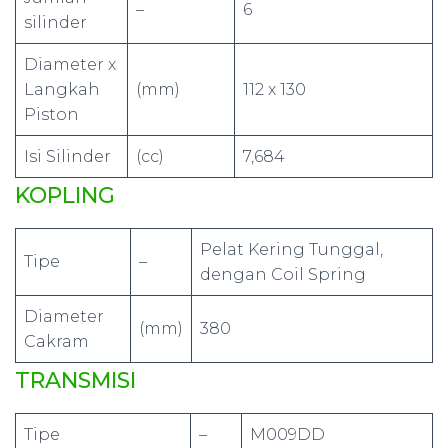
–
6
silinder
Diameter x
Langkah
(mm)
112 x 130
Piston
Isi Silinder
(cc)
7,684
KOPLING
Pelat Kering Tunggal,
Tipe
–
dengan Coil Spring
Diameter
(mm)
380
Cakram
TRANSMISI
Tipe
–
M009DD