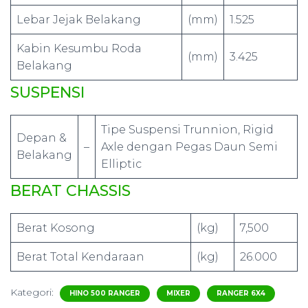
Lebar Jejak Belakang
(mm)
1.525
Kabin Kesumbu Roda
(mm)
3.425
Belakang
SUSPENSI
Tipe Suspensi Trunnion, Rigid
Depan &
–
Axle dengan Pegas Daun Semi
Belakang
Elliptic
BERAT CHASSIS
Berat Kosong
(kg)
7,500
Berat Total Kendaraan
(kg)
26.000
Kategori:
HINO 500 RANGER
MIXER
RANGER 6X4