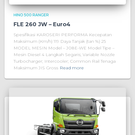
HINO 500 RANGER
FLE 260 JW – Euro4
Spesifikasi KAROSERI PERFORMA Kecepatan
Maksimum (Km/h) 119 Daya Tanjak (tan %) 25
MODEL MESIN Model – J08E-WE Model Tipe –
Mesin Diesel 4 Langkah Segaris; Variable Nozzle
Turbocharger; Intercooler; Common Rail Tenaga
Maksimum JIS Gross
Read more