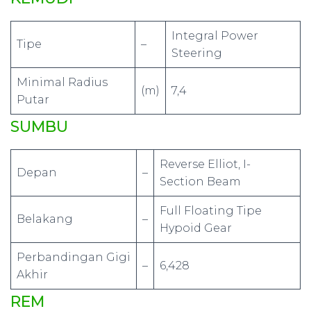
Integral Power
Tipe
–
Steering
Minimal Radius
(m)
7,4
Putar
SUMBU
Reverse Elliot, I-
Depan
–
Section Beam
Full Floating Tipe
Belakang
–
Hypoid Gear
Perbandingan Gigi
–
6,428
Akhir
REM