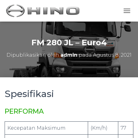
T
O
G
G
L
FM 280 JL – Euro4
E
N
Dipublikasikan oleh
admin
pada
Agustus 8, 2021
A
V
I
G
A
S
Spesifikasi
I
PERFORMA
Kecepatan Maksimum
(Km/h)
77