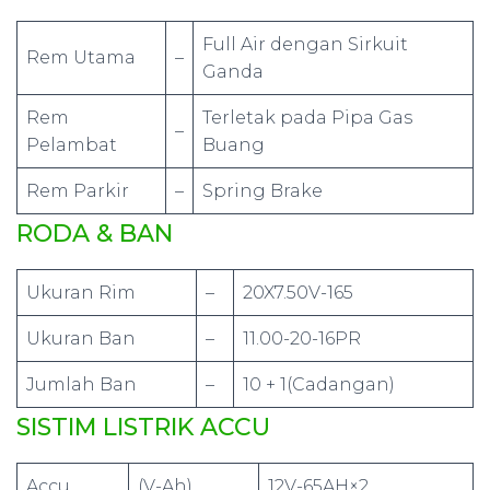
Full Air dengan Sirkuit
Rem Utama
–
Ganda
Rem
Terletak pada Pipa Gas
–
Pelambat
Buang
Rem Parkir
–
Spring Brake
RODA & BAN
Ukuran Rim
–
20X7.50V-165
Ukuran Ban
–
11.00-20-16PR
Jumlah Ban
–
10 + 1(Cadangan)
SISTIM LISTRIK ACCU
Accu
(V-Ah)
12V-65AH×2