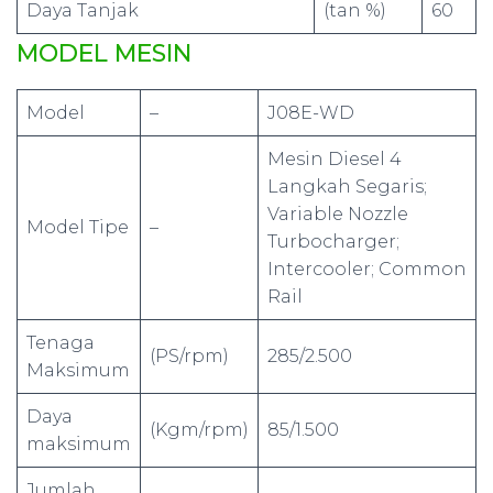
Daya Tanjak
(tan %)
60
MODEL MESIN
Model
–
J08E-WD
Mesin Diesel 4
Langkah Segaris;
Variable Nozzle
Model Tipe
–
Turbocharger;
Intercooler; Common
Rail
Tenaga
(PS/rpm)
285/2.500
Maksimum
Daya
(Kgm/rpm)
85/1.500
maksimum
Jumlah