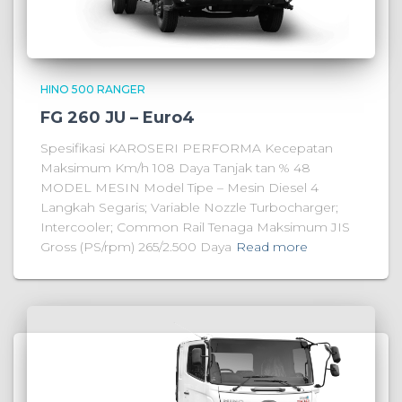
HINO 500 RANGER
FG 260 JU – Euro4
Spesifikasi KAROSERI PERFORMA Kecepatan
Maksimum Km/h 108 Daya Tanjak tan % 48
MODEL MESIN Model Tipe – Mesin Diesel 4
Langkah Segaris; Variable Nozzle Turbocharger;
Intercooler; Common Rail Tenaga Maksimum JIS
Gross (PS/rpm) 265/2.500 Daya
Read more