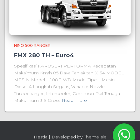
HINO 500 RANGER
FMX 280 TH – Euro4
Spesifikasi KAROSERI PERFORMA Kecepatan
Maksimum Km/h 85 Daya Tanjak tan % 34 MODEL
MESIN Model – J08E-WD Model Tipe – Mesin
Diesel 4 Langkah Segaris; Variable Nozzle
Turbocharger; Intercooler; Common Rail Tenaga
Maksimum JIS Gross
Read more
Hestia | Developed by
ThemeIsle