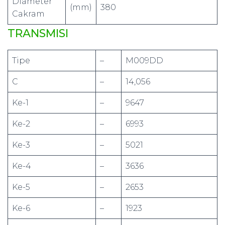
Diameter
(mm)
380
Cakram
TRANSMISI
Tipe
–
M009DD
C
–
14,056
Ke-1
–
9647
Ke-2
–
6993
Ke-3
–
5021
Ke-4
–
3636
Ke-5
–
2653
Ke-6
–
1923