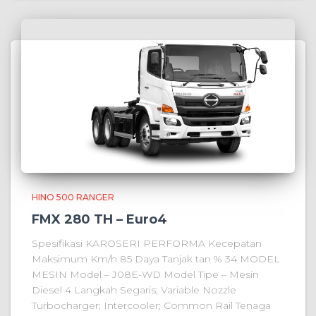
HINO 500 RANGER
FMX 280 TH – Euro4
Spesifikasi KAROSERI PERFORMA Kecepatan
Maksimum Km/h 85 Daya Tanjak tan % 34 MODEL
MESIN Model – J08E-WD Model Tipe – Mesin
Diesel 4 Langkah Segaris; Variable Nozzle
Turbocharger; Intercooler; Common Rail Tenaga