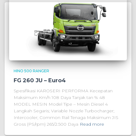
HINO 500 RANGER
FG 260 JU – Euro4
Spesifikasi KAROSERI PERFORMA Kecepatan
Maksimum Km/h 108 Daya Tanjak tan % 48
MODEL MESIN Model Tipe – Mesin Diesel 4
Langkah Segaris; Variable Nozzle Turbocharger;
Intercooler; Common Rail Tenaga Maksimum JIS
Gross (PS/rpm) 265/2.500 Daya
Read more