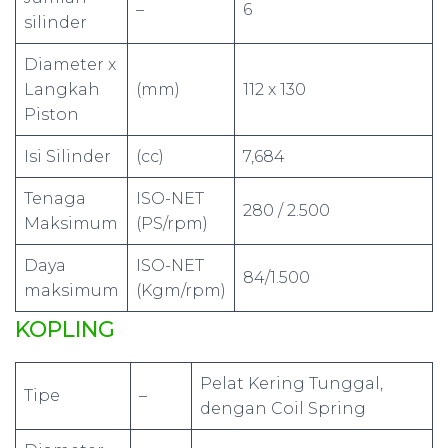
–
6
silinder
Diameter x
Langkah
(mm)
112 x 130
Piston
Isi Silinder
(cc)
7,684
Tenaga
ISO-NET
280 / 2.500
Maksimum
(PS/rpm)
Daya
ISO-NET
84/1.500
maksimum
(Kgm/rpm)
KOPLING
Pelat Kering Tunggal,
Tipe
–
dengan Coil Spring