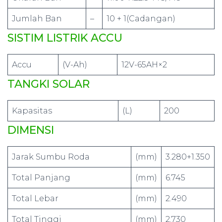
Jumlah Ban
–
10 + 1(Cadangan)
SISTIM LISTRIK ACCU
Accu
(V-Ah)
12V-65AH×2
TANGKI SOLAR
Kapasitas
(L)
200
DIMENSI
Jarak Sumbu Roda
(mm)
3.280+1.350
Total Panjang
(mm)
6.745
Total Lebar
(mm)
2.490
Total Tinggi
(mm)
2.730