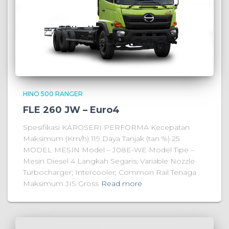
HINO 500 RANGER
FLE 260 JW – Euro4
Spesifikasi KAROSERI PERFORMA Kecepatan
Maksimum (Km/h) 119 Daya Tanjak (tan %) 25
MODEL MESIN Model – J08E-WE Model Tipe –
Mesin Diesel 4 Langkah Segaris; Variable Nozzle
Turbocharger; Intercooler; Common Rail Tenaga
Maksimum JIS Gross
Read more