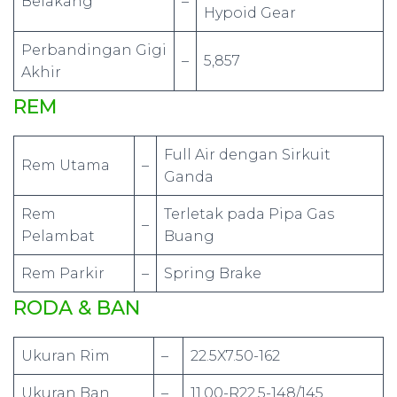
Belakang
–
Hypoid Gear
Perbandingan Gigi
–
5,857
Akhir
REM
Full Air dengan Sirkuit
Rem Utama
–
Ganda
Rem
Terletak pada Pipa Gas
–
Pelambat
Buang
Rem Parkir
–
Spring Brake
RODA & BAN
Ukuran Rim
–
22.5X7.50-162
Ukuran Ban
–
11.00-R22.5-148/145