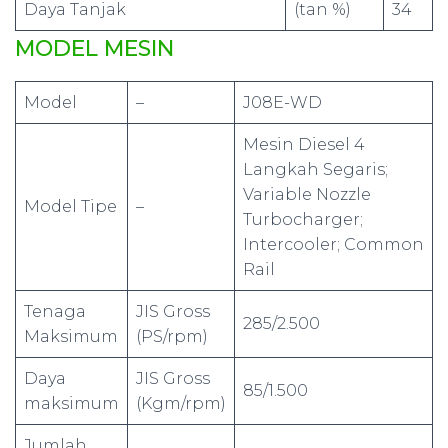
Daya Tanjak
(tan %)
34
MODEL MESIN
Model
–
J08E-WD
Mesin Diesel 4
Langkah Segaris;
Variable Nozzle
Model Tipe
–
Turbocharger;
Intercooler; Common
Rail
Tenaga
JIS Gross
285/2.500
Maksimum
(PS/rpm)
Daya
JIS Gross
85/1.500
maksimum
(Kgm/rpm)
Jumlah