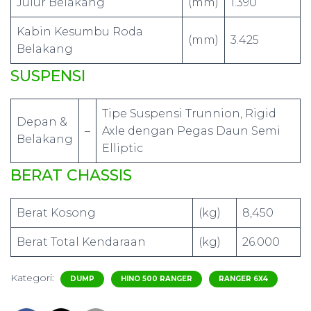
Julur Belakang
(mm)
1.390
Kabin Kesumbu Roda
(mm)
3.425
Belakang
SUSPENSI
Tipe Suspensi Trunnion, Rigid
Depan &
–
Axle dengan Pegas Daun Semi
Belakang
Elliptic
BERAT CHASSIS
Berat Kosong
(kg)
8,450
Berat Total Kendaraan
(kg)
26.000
Kategori:
DUMP
HINO 500 RANGER
RANGER 6X4