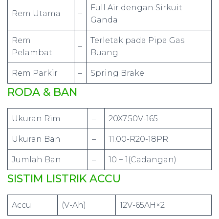
Full Air dengan Sirkuit
Rem Utama
–
Ganda
Rem
Terletak pada Pipa Gas
–
Pelambat
Buang
Rem Parkir
–
Spring Brake
RODA & BAN
Ukuran Rim
–
20X7.50V-165
Ukuran Ban
–
11.00-R20-18PR
Jumlah Ban
–
10 + 1(Cadangan)
SISTIM LISTRIK ACCU
Accu
(V-Ah)
12V-65AH×2