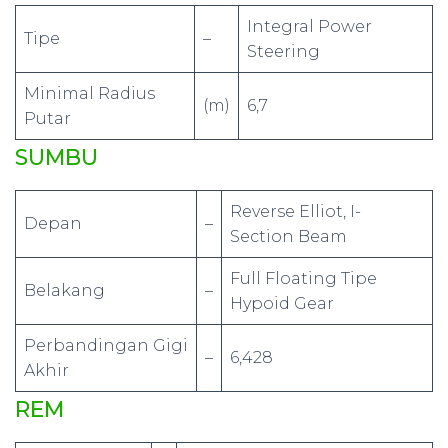
Integral Power
Tipe
–
Steering
Minimal Radius
(m)
6,7
Putar
SUMBU
Reverse Elliot, I-
Depan
–
Section Beam
Full Floating Tipe
Belakang
–
Hypoid Gear
Perbandingan Gigi
–
6,428
Akhir
REM