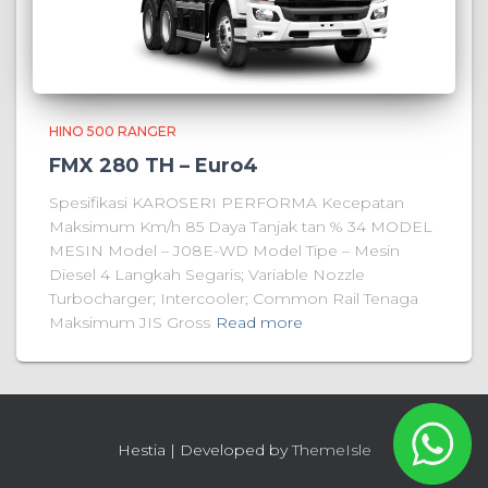
HINO 500 RANGER
FMX 280 TH – Euro4
Spesifikasi KAROSERI PERFORMA Kecepatan
Maksimum Km/h 85 Daya Tanjak tan % 34 MODEL
MESIN Model – J08E-WD Model Tipe – Mesin
Diesel 4 Langkah Segaris; Variable Nozzle
Turbocharger; Intercooler; Common Rail Tenaga
Maksimum JIS Gross
Read more
Hestia | Developed by
ThemeIsle