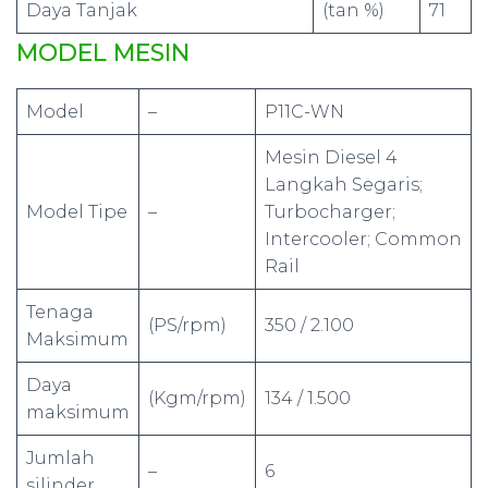
Daya Tanjak
(tan %)
71
MODEL MESIN
Model
–
P11C-WN
Mesin Diesel 4
Langkah Segaris;
Model Tipe
–
Turbocharger;
Intercooler; Common
Rail
Tenaga
(PS/rpm)
350 / 2.100
Maksimum
Daya
(Kgm/rpm)
134 / 1.500
maksimum
Jumlah
–
6
silinder