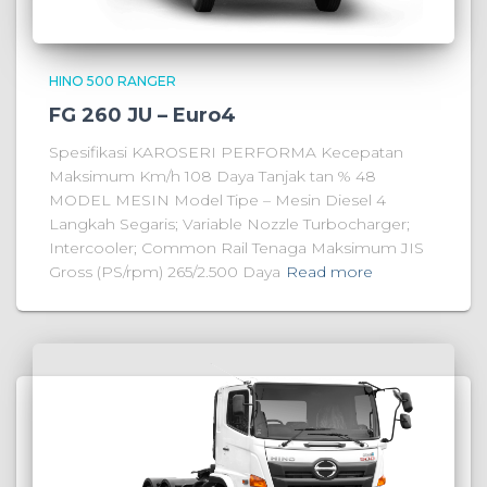
HINO 500 RANGER
FG 260 JU – Euro4
Spesifikasi KAROSERI PERFORMA Kecepatan
Maksimum Km/h 108 Daya Tanjak tan % 48
MODEL MESIN Model Tipe – Mesin Diesel 4
Langkah Segaris; Variable Nozzle Turbocharger;
Intercooler; Common Rail Tenaga Maksimum JIS
Gross (PS/rpm) 265/2.500 Daya
Read more