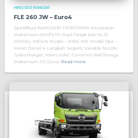
HINO 500 RANGER
FLE 260 JW – Euro4
Spesifikasi KAROSERI PERFORMA Kecepatan
Maksimum (Km/h) 119 Daya Tanjak (tan %) 25
MODEL MESIN Model – J08E-WE Model Tipe –
Mesin Diesel 4 Langkah Segaris; Variable Nozzle
Turbocharger; Intercooler; Common Rail Tenaga
Maksimum JIS Gross
Read more