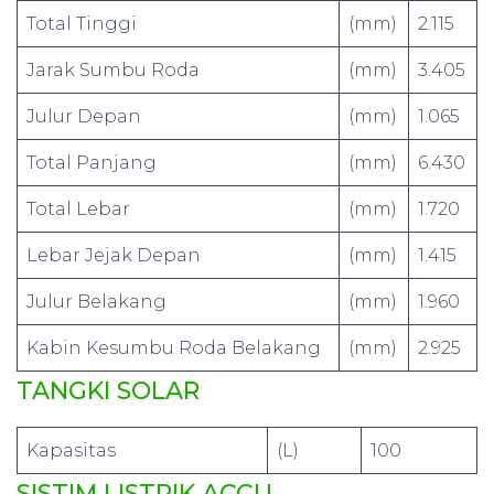
Total Tinggi
(mm)
2.115
Jarak Sumbu Roda
(mm)
3.405
Julur Depan
(mm)
1.065
Total Panjang
(mm)
6.430
Total Lebar
(mm)
1.720
Lebar Jejak Depan
(mm)
1.415
Julur Belakang
(mm)
1.960
Kabin Kesumbu Roda Belakang
(mm)
2.925
TANGKI SOLAR
Kapasitas
(L)
100
SISTIM LISTRIK ACCU