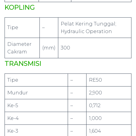
KOPLING
Pelat Kering Tunggal;
Tipe
–
Hydraulic Operation
Diameter
(mm)
300
Cakram
TRANSMISI
Tipe
–
RE50
Mundur
–
2,900
Ke-5
–
0,712
Ke-4
–
1,000
Ke-3
–
1,604