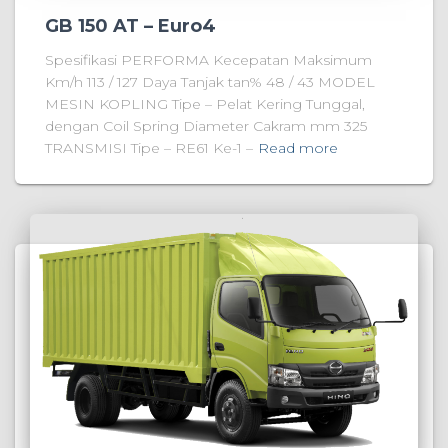
GB 150 AT – Euro4
Spesifikasi PERFORMA Kecepatan Maksimum
Km/h 113 / 127 Daya Tanjak tan% 48 / 43 MODEL
MESIN KOPLING Tipe – Pelat Kering Tunggal,
dengan Coil Spring Diameter Cakram mm 325
TRANSMISI Tipe – RE61 Ke-1 –
Read more