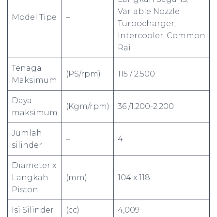
Variable Nozzle
Model Tipe
–
Turbocharger;
Intercooler; Common
Rail
Tenaga
(PS/rpm)
115 / 2.500
Maksimum
Daya
(Kgm/rpm)
36 /1.200-2.200
maksimum
Jumlah
–
4
silinder
Diameter x
Langkah
(mm)
104 x 118
Piston
Isi Silinder
(cc)
4,009