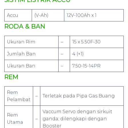
Accu
(V-Ah)
12V-100Ah x 1
RODA & BAN
Ukuran Rim
–
15 x 5.50F-30
Jumlah Ban
–
4 (+1)
Ukuran Ban
–
7.50-15-14PR
REM
Rem
–
Terletak pada Pipa Gas Buang
Pelambat
Vaccum Servo dengan sirkuit
Rem
–
ganda; dilengkapi dengan
Utama
Booster