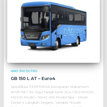
HINO 300 DUTRO
GB 150 L AT – Euro4
Spesifikasi PERFORMA Kecepatan Maksimum
Km/h 118 / 134 Daya Tanjak tan% 29,4 / 25,2 MODEL
MESIN Model – N04C-WK Model Tipe – Mesin
Diesel 4 Langkah Segaris ; Variable Nozzle