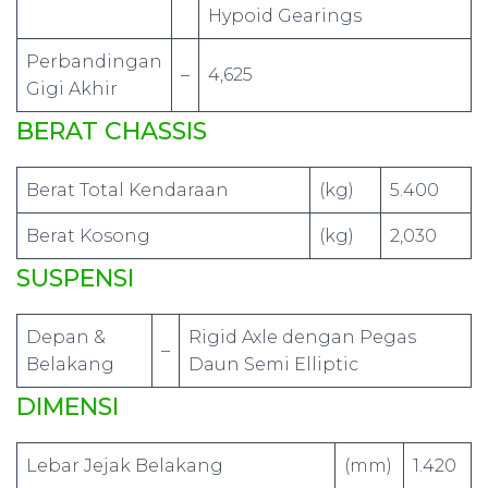
Hypoid Gearings
Perbandingan
–
4,625
Gigi Akhir
BERAT CHASSIS
Berat Total Kendaraan
(kg)
5.400
Berat Kosong
(kg)
2,030
SUSPENSI
Depan &
Rigid Axle dengan Pegas
–
Belakang
Daun Semi Elliptic
DIMENSI
Lebar Jejak Belakang
(mm)
1.420