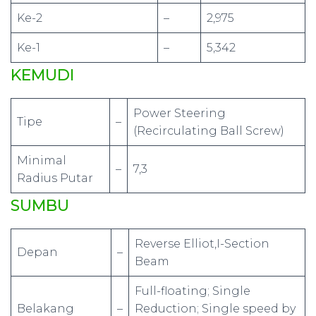
Ke-2
–
2,975
Ke-1
–
5,342
KEMUDI
Power Steering
Tipe
–
(Recirculating Ball Screw)
Minimal
–
7,3
Radius Putar
SUMBU
Reverse Elliot,I-Section
Depan
–
Beam
Full-floating; Single
Belakang
–
Reduction; Single speed by