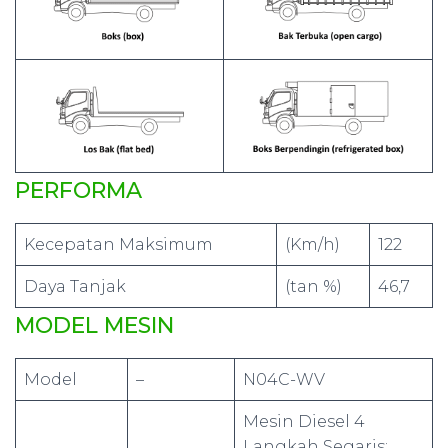
PERFORMA
Kecepatan Maksimum
(Km/h)
122
Daya Tanjak
(tan %)
46,7
MODEL MESIN
Model
–
N04C-WV
Mesin Diesel 4
Langkah Segaris;