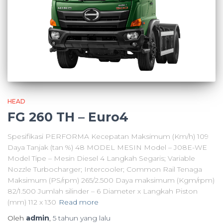
HEAD
FG 260 TH – Euro4
Spesifikasi PERFORMA Kecepatan Maksimum (Km/h) 109
Daya Tanjak (tan %) 48 MODEL MESIN Model – J08E-WE
Model Tipe – Mesin Diesel 4 Langkah Segaris; Variable
Nozzle Turbocharger; Intercooler; Common Rail Tenaga
Maksimum (PS/rpm) 265/2.500 Daya maksimum (Kgm/rpm)
82/1.500 Jumlah silinder – 6 Diameter x Langkah Piston
(mm) 112 x 130
Read more
Oleh
admin
,
5 tahun
yang lalu