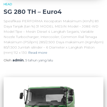
HEAD
SG 280 TH – Euro4
Spesifikasi PERFORMA Kecepatan Maksimum (Km/h) 89
Daya Tanjak (tan %) 31 MODEL MESIN Model – J08E-WD
Model Tipe – Mesin Diesel 4 Langkah Segaris; Variable
Nozzle Turbocharger; Intercooler; Common Rail Tenaga
Maksimum (PS/rpm) 285/2.500 Daya maksimum (Kgm/rpm)
85/1.500 Jumlah silinder – 6 Diameter x Langkah Piston
(mm) 112 x 130
Read more
Oleh
admin
,
5 tahun
yang lalu