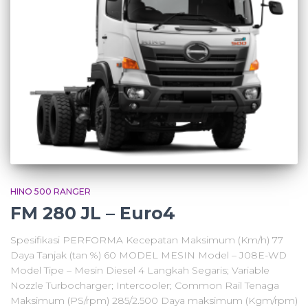
HINO 500 RANGER
FM 280 JL – Euro4
Spesifikasi PERFORMA Kecepatan Maksimum (Km/h) 77
Daya Tanjak (tan %) 60 MODEL MESIN Model – J08E-WD
Model Tipe – Mesin Diesel 4 Langkah Segaris; Variable
Nozzle Turbocharger; Intercooler; Common Rail Tenaga
Maksimum (PS/rpm) 285/2.500 Daya maksimum (Kgm/rpm)