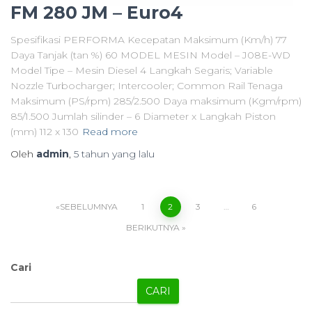
FM 280 JM – Euro4
Spesifikasi PERFORMA Kecepatan Maksimum (Km/h) 77
Daya Tanjak (tan %) 60 MODEL MESIN Model – J08E-WD
Model Tipe – Mesin Diesel 4 Langkah Segaris; Variable
Nozzle Turbocharger; Intercooler; Common Rail Tenaga
Maksimum (PS/rpm) 285/2.500 Daya maksimum (Kgm/rpm)
85/1.500 Jumlah silinder – 6 Diameter x Langkah Piston
(mm) 112 x 130
Read more
Oleh
admin
,
5 tahun
yang lalu
SEBELUMNYA
1
2
3
…
6
BERIKUTNYA
Cari
CARI