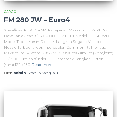
CARGO
FM 280 JW – Euro4
Spesifikasi PERFORMA Kecepatan Maksimum (Km/h) 77
Daya Tanjak (tan %) 60 MODEL MESIN Model – J08E-WD
Model Tipe – Mesin Diesel 4 Langkah Segaris; Variable
Nozzle Turbocharger; Intercooler; Common Rail Tenaga
Maksimum (PS/rpm) 285/2.500 Daya maksimum (Kgm/rpm)
85/1.500 Jumlah silinder – 6 Diameter x Langkah Piston
(mm) 122 x 130
Read more
Oleh
admin
,
5 tahun
yang lalu