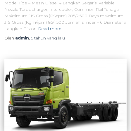
Model Tipe – Mesin Diesel 4 Langkah Segaris; Variable
Nozzle Turbocharger; Intercooler; Common Rail Tenaga
Maksimum JIS Gross (PS/rpm) 285/2.500 Daya maksimum
JIS Gross (Kgm/rpm) 85/1.500 Jumlah silinder – 6 Diameter x
Langkah Piston
Read more
Oleh
admin
,
5 tahun
yang lalu