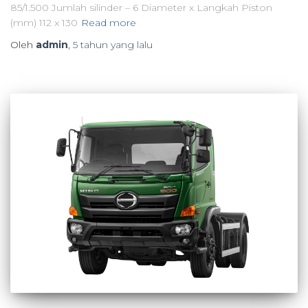
85/1.500 Jumlah silinder – 6 Diameter x Langkah Piston
(mm) 112 x 130
Read more
Oleh
admin
,
5 tahun
yang lalu