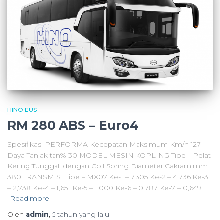
HINO BUS
RM 280 ABS – Euro4
Spesifikasi PERFORMA Kecepatan Maksimum Km/h 127
Daya Tanjak tan% 30 MODEL MESIN KOPLING Tipe – Pelat
Kering Tunggal, dengan Coil Spring Diameter Cakram mm
380 TRANSMISI Tipe – MX07 Ke-1 – 7,305 Ke-2 – 4,736 Ke-3
– 2,738 Ke-4 – 1,651 Ke-5 – 1,000 Ke-6 – 0,787 Ke-7 – 0,649
Read more
Oleh
admin
,
5 tahun
yang lalu