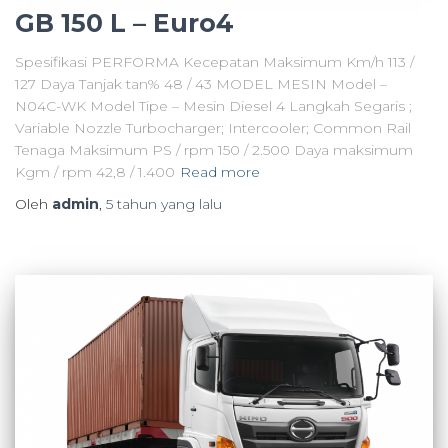
GB 150 L – Euro4
Spesifikasi PERFORMA Kecepatan Maksimum Km/h 113 /
127 Daya Tanjak tan% 48 / 43 MODEL MESIN Model –
N04C-WK Model Tipe – Mesin Diesel 4 Langkah Segaris ;
Variable Nozzle Turbocharger; Intercooler; Common Rail
Tenaga Maksimum PS / rpm 150 / 2.500 Daya maksimum
Kgm / rpm 42,8 / 1.400
Read more
Oleh
admin
,
5 tahun
yang lalu