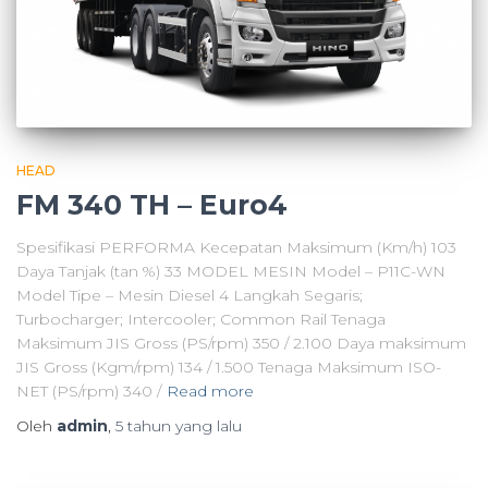
HEAD
FM 340 TH – Euro4
Spesifikasi PERFORMA Kecepatan Maksimum (Km/h) 103
Daya Tanjak (tan %) 33 MODEL MESIN Model – P11C-WN
Model Tipe – Mesin Diesel 4 Langkah Segaris;
Turbocharger; Intercooler; Common Rail Tenaga
Maksimum JIS Gross (PS/rpm) 350 / 2.100 Daya maksimum
JIS Gross (Kgm/rpm) 134 / 1.500 Tenaga Maksimum ISO-
NET (PS/rpm) 340 /
Read more
Oleh
admin
,
5 tahun
yang lalu