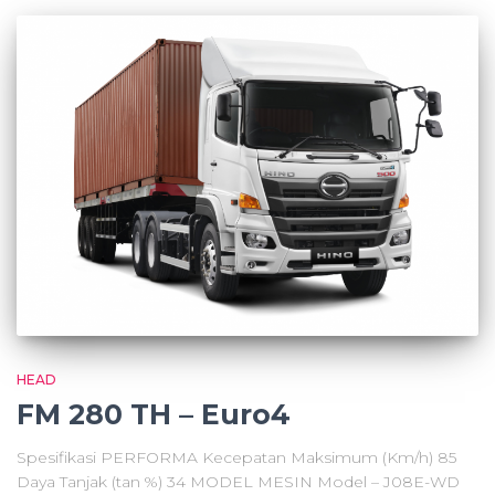
HEAD
FM 280 TH – Euro4
Spesifikasi PERFORMA Kecepatan Maksimum (Km/h) 85
Daya Tanjak (tan %) 34 MODEL MESIN Model – J08E-WD