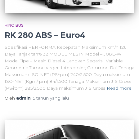
HINO BUS
RK 280 ABS – Euro4
Spesifikasi PERFORMA Kecepatan Maksimum km/h 126
Daya Tanjak tan% 32 MODEL MESIN Model – J08E-WF
Model Tipe – Mesin Diesel 4 Langkah Segaris ; Variable
Geometric Turbocharger; Intercooler; Common Rail Tenaga
Maksimum ISO-NET (PS/rpm) 240/2.500 Daya maksimum
ISO-NET (Kgm/rpm) 84/1.500 Tenaga Maksimum JIS Gross
(PS/rpm) 285/2.500 Daya maksimum JIS Gross
Read more
Oleh
admin
,
5 tahun
yang lalu